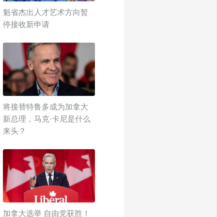
魁省杰出人才艺术方向暂
停接收新申请
将接替特鲁多成为加拿大
新总理，马克·卡尼是什么
来头？
加拿大选举 自由党获胜！