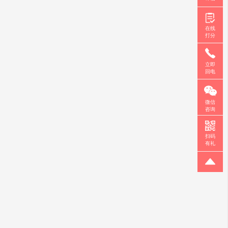
在线
打分
立即
回电
微信
咨询
扫码
有礼