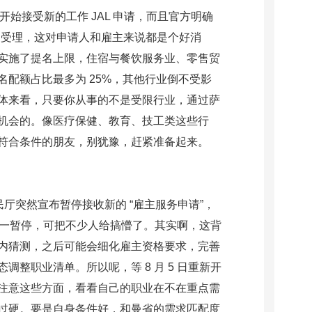
，萨省开始接受新的工作 JAL 申请，而且官方明确
 的受理，这对申请人和雇主来说都是个好消
实施了提名上限，住宿与餐饮服务业、零售贸
名配额占比最多为 25%，其他行业倒不受影
体来看，只要你从事的不是受限行业，通过萨
机会的。像医疗保健、教育、技工类这些行
符合条件的朋友，别犹豫，赶紧准备起来。
曼省移民厅突然宣布暂停接收新的 “雇主服务申请”，
放。这一暂停，可把不少人给搞懵了。其实啊，这背
内猜测，之后可能会细化雇主资格要求，完善
调整职业清单。所以呢，等 8 月 5 日重新开
注意这些方面，看看自己的职业在不在重点需
过硬。要是自身条件好，和曼省的需求匹配度