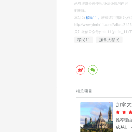
站有涉嫌抄袭侵权/违法违规的内容，请发
刻删除。
本站为
移民11，
转载请注明出处,作
http://www.yimin11.com/Article/3423
关注微信公众号yimin11(yimin_
移民11
加拿大移民
相关项目
加拿大
推荐理由
成JAL