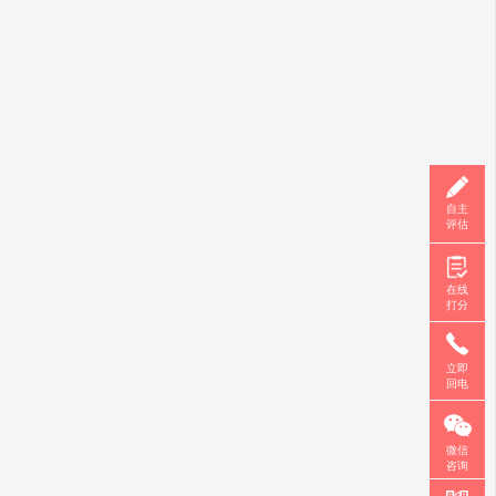
自主
评估
在线
打分
立即
回电
微信
咨询